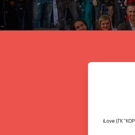
iLove (ГК "К