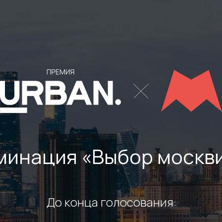
минация «Выбор москв
До конца голосования: